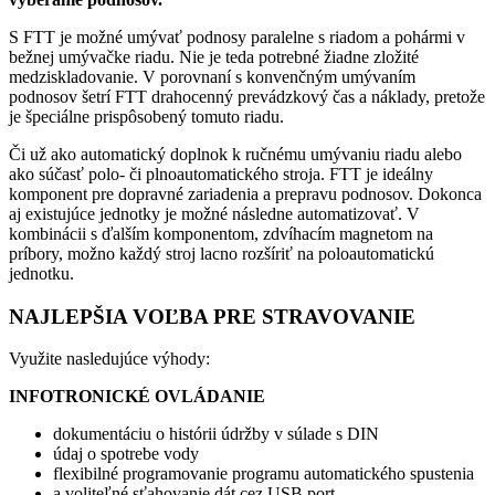
S FTT je možné umývať podnosy paralelne s riadom a pohármi v
bežnej umývačke riadu. Nie je teda potrebné žiadne zložité
medziskladovanie. V porovnaní s konvenčným umývaním
podnosov šetrí FTT drahocenný prevádzkový čas a náklady, pretože
je špeciálne prispôsobený tomuto riadu.
Či už ako automatický doplnok k ručnému umývaniu riadu alebo
ako súčasť polo- či plnoautomatického stroja. FTT je ideálny
komponent pre dopravné zariadenia a prepravu podnosov. Dokonca
aj existujúce jednotky je možné následne automatizovať. V
kombinácii s ďalším komponentom, zdvíhacím magnetom na
príbory, možno každý stroj lacno rozšíriť na poloautomatickú
jednotku.
NAJLEPŠIA VOĽBA PRE STRAVOVANIE
Využite nasledujúce výhody:
INFOTRONICKÉ OVLÁDANIE
dokumentáciu o histórii údržby v súlade s DIN
údaj o spotrebe vody
flexibilné programovanie programu automatického spustenia
a voliteľné sťahovanie dát cez USB port