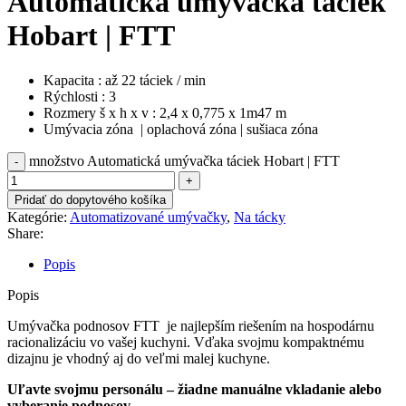
Automatická umývačka táciek
Hobart | FTT
Kapacita : až 22 táciek / min
Rýchlosti : 3
Rozmery š x h x v : 2,4 x 0,775 x 1m47 m
Umývacia zóna | oplachová zóna | sušiaca zóna
množstvo Automatická umývačka táciek Hobart | FTT
Pridať do dopytového košíka
Kategórie:
Automatizované umývačky
,
Na tácky
Share:
Popis
Popis
Umývačka podnosov FTT je najlepším riešením na hospodárnu
racionalizáciu vo vašej kuchyni. Vďaka svojmu kompaktnému
dizajnu je vhodný aj do veľmi malej kuchyne.
Uľavte svojmu personálu – žiadne manuálne vkladanie alebo
vyberanie podnosov.