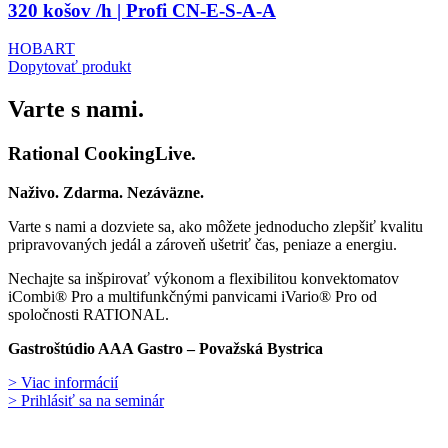
320 košov /h | Profi CN-E-S-A-A
HOBART
Dopytovať produkt
Varte s nami.
Rational CookingLive​.
Naživo. Zdarma. Nezáväzne.
Varte s nami a dozviete sa, ako môžete jednoducho zlepšiť kvalitu
pripravovaných jedál a zároveň ušetriť čas, peniaze a energiu.
Nechajte sa inšpirovať výkonom a flexibilitou konvektomatov
iCombi® Pro a multifunkčnými panvicami iVario® Pro od
spoločnosti RATIONAL.
Gastroštúdio AAA Gastro – Považská Bystrica
> Viac informácií
> Prihlásiť sa na seminár