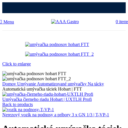
0
item
Menu
Click to enlarge
Domov
Umývanie
Automatizované umývačky
Na tácky
Automatická umývačka táciek Hobart | FTT
Umývačka čierneho riadu Hobart | UXTLH Profi
Back to products
Nerezový vozík na podnosy a príbory 3 x GN 1/3 | T-VP-1